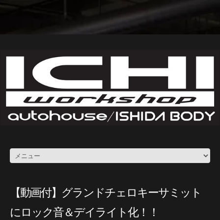
【動画付】グランドチェロキーサミット
にロック音＆デイライト化！！