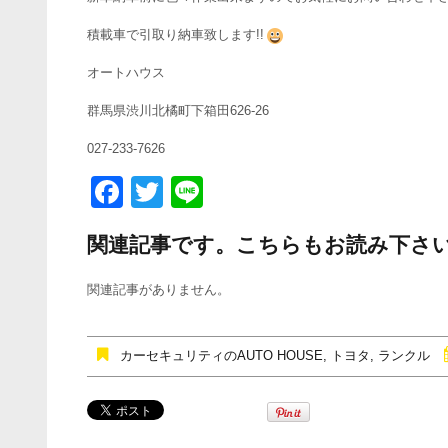
積載車で引取り納車致します!!
オートハウス
群馬県渋川北橘町下箱田626-26
027-233-7626
F
T
Li
a
wi
n
関連記事です。こちらもお読み下さ
c
tt
e
e
er
関連記事がありません。
b
o
カーセキュリティのAUTO HOUSE
,
トヨタ
,
ランクル
o
k