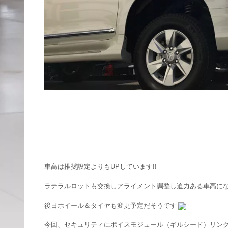
車高は推奨設定よりもUPしています!!
ラテラルロットも交換しアライメント調整し迫力ある車高に
後日ホイール＆タイヤも変更予定だそうです
今回、セキュリティにボイスモジュール（ギルシード）リン