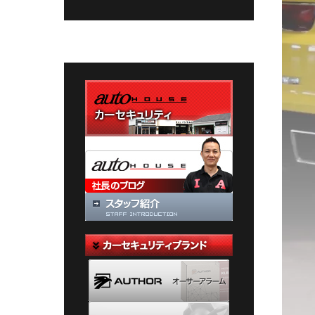
グ
カ
テ
ゴ
リ
ー