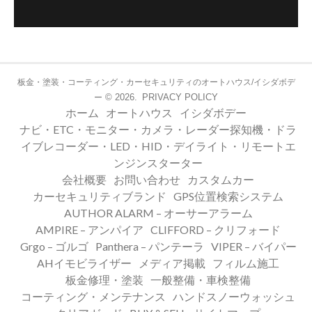
板金・塗装・コーティング・カーセキュリティのオートハウス/イシダボデ
© 2026.
PRIVACY POLICY
ー
ホーム
オートハウス
イシダボデー
ナビ・ETC・モニター・カメラ・レーダー探知機・ドラ
イブレコーダー・LED・HID・デイライト・リモートエ
ンジンスターター
会社概要
お問い合わせ
カスタムカー
カーセキュリティブランド
GPS位置検索システム
AUTHOR ALARM – オーサーアラーム
AMPIRE – アンパイア
CLIFFORD – クリフォード
Grgo – ゴルゴ
Panthera – パンテーラ
VIPER – バイパー
AHイモビライザー
メディア掲載
フィルム施工
板金修理・塗装
一般整備・車検整備
コーティング・メンテナンス
ハンドスノーウォッシュ