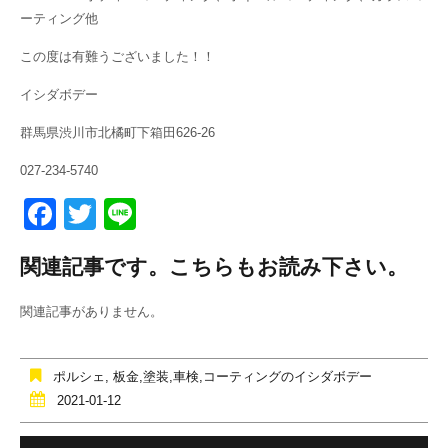
ーティング他
この度は有難うございました！！
イシダボデー
群馬県渋川市北橘町下箱田626-26
027-234-5740
F
T
Li
a
wi
n
関連記事です。こちらもお読み下さい。
c
tt
e
e
er
関連記事がありません。
b
o
ポルシェ
,
板金,塗装,車検,コーティングのイシダボデー
o
2021-01-12
k