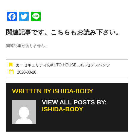
F
T
Li
a
wi
n
関連記事です。こちらもお読み下さい。
c
tt
e
e
er
関連記事がありません。
b
o
カーセキュリティのAUTO HOUSE
,
メルセデスベンツ
o
2020-03-16
k
WRITTEN BY
ISHIDA-BODY
VIEW ALL POSTS BY:
ISHIDA-BODY