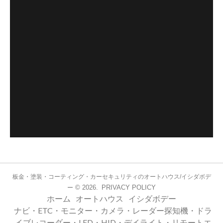
板金・塗装・コーティング・カーセキュリティのオートハウス/イシダボデ
© 2026.
PRIVACY POLICY
ー
ホーム
オートハウス
イシダボデー
ナビ・ETC・モニター・カメラ・レーダー探知機・ドラ
イブレコーダー・LED・HID・デイライト・リモートエ