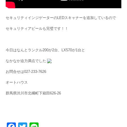
セキュリティインジゲーターのLEDスキャナーを追加しているので
セキュリティアピールも完璧です！！
今日はなんとランクル200が2台、LX570が1台と
なかなか迫力満点でした
お問合せは027-233-7626
オートハウス
群馬県渋川市北橘町下箱田626-26
F
T
Li