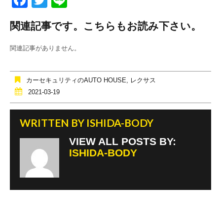
a
wi
n
関連記事です。こちらもお読み下さい。
c
tt
e
e
er
関連記事がありません。
b
o
カーセキュリティのAUTO HOUSE
,
レクサス
o
2021-03-19
k
WRITTEN BY
ISHIDA-BODY
VIEW ALL POSTS BY:
ISHIDA-BODY