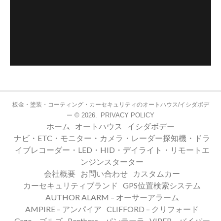
板金・塗装・コーティング・カーセキュリティのオートハウス/イシダボデ
© 2026.
PRIVACY POLICY
ー
ホーム
オートハウス
イシダボデー
ナビ・ETC・モニター・カメラ・レーダー探知機・ドラ
イブレコーダー・LED・HID・デイライト・リモートエ
ンジンスターター
会社概要
お問い合わせ
カスタムカー
カーセキュリティブランド
GPS位置検索システム
AUTHOR ALARM – オーサーアラーム
AMPIRE – アンパイア
CLIFFORD – クリフォード
Grgo – ゴルゴ
Panthera – パンテーラ
VIPER – バイパー