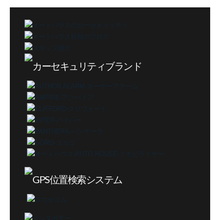
ゴ
リ
ー