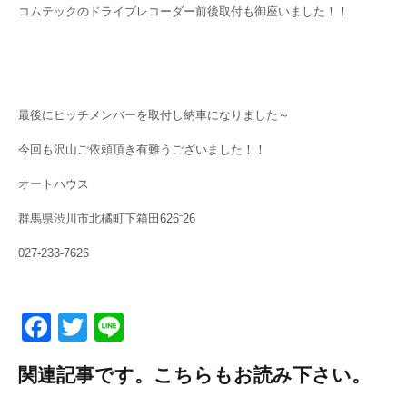
コムテックのドライブレコーダー前後取付も御座いました！！
最後にヒッチメンバーを取付し納車になりました～
今回も沢山ご依頼頂き有難うございました！！
オートハウス
群馬県渋川市北橘町下箱田626⁻26
027-233-7626
F
T
Li
a
wi
n
関連記事です。こちらもお読み下さい。
c
tt
e