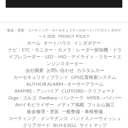
板金・塗装・コーティング・カーセキュリティのオートハウス/イシダボデ
© 2026.
PRIVACY POLICY
ー
ホーム
オートハウス
イシダボデー
ナビ・ETC・モニター・カメラ・レーダー探知機・ドラ
イブレコーダー・LED・HID・デイライト・リモートエ
ンジンスターター
会社概要
お問い合わせ
カスタムカー
カーセキュリティブランド
GPS位置検索システム
AUTHOR ALARM – オーサーアラーム
AMPIRE – アンパイア
CLIFFORD – クリフォード
Grgo – ゴルゴ
Panthera – パンテーラ
VIPER – バイパー
AHイモビライザー
メディア掲載
フィルム施工
板金修理・塗装
一般整備・車検整備
コーティング・メンテナンス
ハンドスノーウォッシュ
クリアガード
BUY＆SELL
サイトマップ