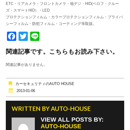
ETC・リアカメラ・フロントカメラ・地デジ・HID(ベロフ・クルー
ズ・スマートHID）・LED
プロテクションフィルム・カラープロテクションフィルム・プライバ
シーフィルム・防犯フィルム・コーティング等取扱。
F
T
Li
a
wi
n
関連記事です。こちらもお読み下さい。
c
tt
e
e
er
関連記事がありません。
b
o
カーセキュリティのAUTO HOUSE
o
2013-01-06
k
WRITTEN BY
AUTO-HOUSE
VIEW ALL POSTS BY:
AUTO-HOUSE