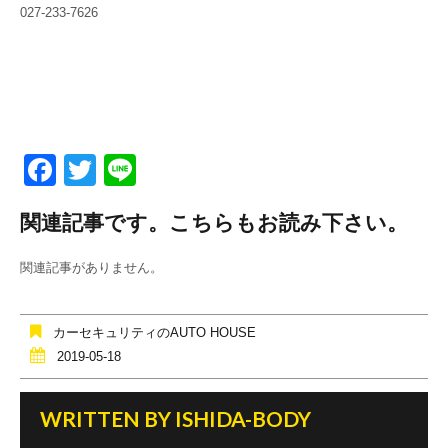
027-233-7626
F
T
Li
a
wi
n
関連記事です。こちらもお読み下さい。
c
tt
e
e
er
関連記事がありません。
b
o
カーセキュリティのAUTO HOUSE
o
2019-05-18
k
WRITTEN BY
ISHIDA-BODY