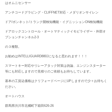
はオムニセンサー
アンチコードグラビング・CLIFFNET対応・メダリオンサイレン
ドア/ボンネット/トランク開検知機能・イグニッションON検知機能
ドアロックコントロール・オートマティックイモビライザー・外部オ
プションチャンネル2-3
の３種類。
お勧めはINTELLIGUARD880Jになると思われます！！！
スマートキー対応やリレーアタック対策は勿論、エンジンスターター
等にも対応しますので見積りのご依頼もお待ちしています。
基本の工賃込価格はクリフォードページにUPしますので少々お待ちく
ださい。
オートハウス
群馬県渋川市北橘町下箱田626-26