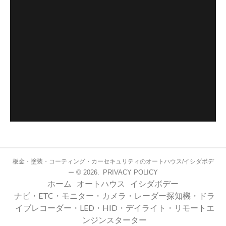
板金・塗装・コーティング・カーセキュリティのオートハウス/イシダボデ
© 2026.
PRIVACY POLICY
ー
ホーム
オートハウス
イシダボデー
ナビ・ETC・モニター・カメラ・レーダー探知機・ドラ
イブレコーダー・LED・HID・デイライト・リモートエ
ンジンスターター