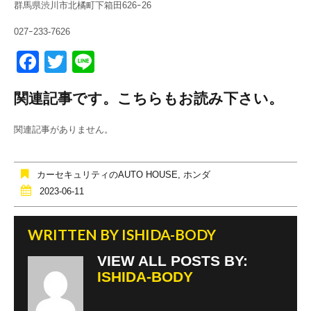
群馬県渋川市北橘町下箱田626ｰ26
027ｰ233-7626
F
T
Li
a
wi
n
関連記事です。こちらもお読み下さい。
c
tt
e
e
er
関連記事がありません。
b
o
カーセキュリティのAUTO HOUSE
,
ホンダ
o
2023-06-11
k
WRITTEN BY
ISHIDA-BODY
VIEW ALL POSTS BY:
ISHIDA-BODY