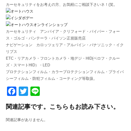
カーセキュリティをお考えの方、お気軽にご相談下さいネ！(笑。
カーセキュリティ アンパイア・クリフォード・バイパー・フォー
ス・ゴルゴ・パンテーラ・パイソン正規販売店
ナビゲーション カロッツェリア・アルパイン・パナソニック・イク
リプス
ETC・リアカメラ・フロントカメラ・地デジ・HID(ベロフ・クルー
ズ・スマートHID）・LED
プロテクションフィルム・カラープロテクションフィルム・プライバ
シーフィルム・防犯フィルム・コーティング等取扱。
F
T
Li
a
wi
n
関連記事です。こちらもお読み下さい。
c
tt
e
e
er
関連記事がありません。
b