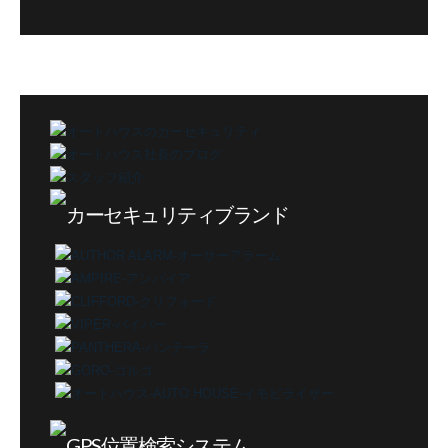
グ
カ
テ
ゴ
リ
ー