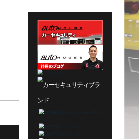
テ
ゴ
リ
ー