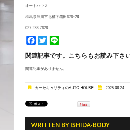
オートハウス
群馬県渋川市北橘下箱田626ｰ26
027-233-7626
F
T
Li
a
wi
n
関連記事です。こちらもお読み下さ
c
tt
e
e
er
関連記事がありません。
b
o
カーセキュリティのAUTO HOUSE
2025-08-24
o
k
WRITTEN BY
ISHIDA-BODY