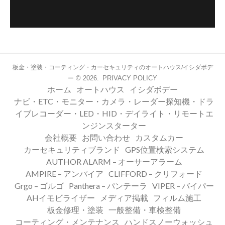
板金・塗装・コーティング・カーセキュリティのオートハウス/イシダボデ
© 2026.
PRIVACY POLICY
ー
ホーム
オートハウス
イシダボデー
ナビ・ETC・モニター・カメラ・レーダー探知機・ドラ
イブレコーダー・LED・HID・デイライト・リモートエ
ンジンスターター
会社概要
お問い合わせ
カスタムカー
カーセキュリティブランド
GPS位置検索システム
AUTHOR ALARM – オーサーアラーム
AMPIRE – アンパイア
CLIFFORD – クリフォード
Grgo – ゴルゴ
Panthera – パンテーラ
VIPER – バイパー
AHイモビライザー
メディア掲載
フィルム施工
板金修理・塗装
一般整備・車検整備
コーティング・メンテナンス
ハンドスノーウォッシュ