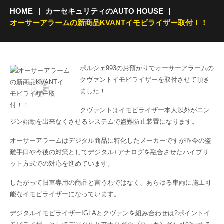
HOME
カーセキュリティのAUTO HOUSE
オーサーアラームの新商品KVANTイモビライザー取付！！
ポルシェ993のお預かりでオーサーアラームの
クヴァントイモビライザーを取付させて頂き
ました！
クヴァントはイモビライザー本人以外がエン
ジン始動を出来なくさせるシステムで盗難防止装置になります。
オーサーアラームはデジタル商品に特化したメーカーですが昨今の盗
難手口や今後の対策としてデジタル+アナログを融合させたハイブリ
ット方式での対応を進めています。
したがって旧車専用の商品と言うわではなく、あらゆる車両に施工可
能なイモビライザーになっています。
デジタルイモビライザーIGLAとクヴァンを組み合わせは2ポイントイ