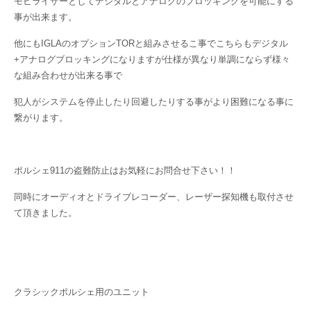
モビライザーとしてデジタルとアナログのブロッキングを可能にする
事が出来ます。
他にもIGLAのオプションTORと組みさせるこ事でこちらもデジタル
+アナログブロッキングになりますが仕様が異なり単調にならず様々
な組み合わせが出来る事で
犯人がシステムを停止したり回避したりする事がより困難になる事に
繋がります。
ポルシェ911の盗難防止はお気軽にお問合せ下さい！！
同時にオーディオとドライブレコーダー、レーザー探知機も取付させ
て頂きました。
クラシックポルシェ用のユニット