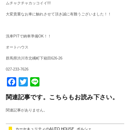
ムチャクチャカッコイイ!!!
大変貴重なお車に触れさせて頂き誠に有難うございました！！
洗車PITで納車準備OK！！
オートハウス
群馬県渋川市北橘町下箱田626-26
027-233-7626
F
T
Li
a
wi
n
関連記事です。こちらもお読み下さい。
c
tt
e
e
er
関連記事がありません。
b
o
カーセキュリティのAUTO HOUSE
,
ポルシェ