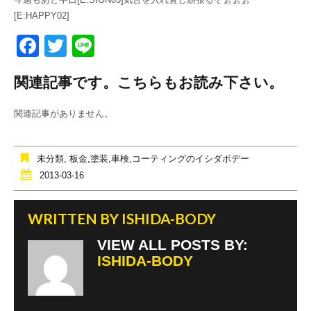
[E:HAPPY02]
F
T
Li
a
wi
n
関連記事です。こちらもお読み下さい。
c
tt
e
e
er
関連記事がありません。
b
o
未分類
,
板金,塗装,車検,コーティングのイシダボデー
o
2013-03-16
k
WRITTEN BY
ISHIDA-BODY
VIEW ALL POSTS BY:
ISHIDA-BODY