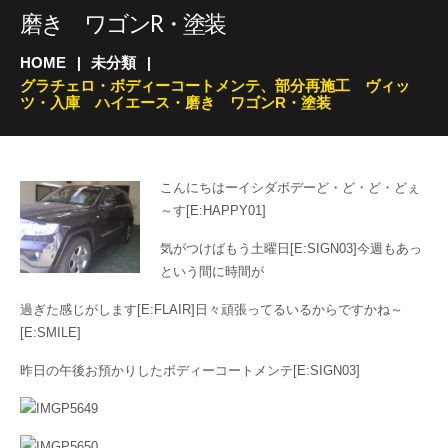
磨き ワゴンR・塗装
HOME
未分類
グラチェロ・ボディーコートメンテ、部分再施工 ヴィッ
ツ・入庫 ハイエース・磨き ワゴンR・塗装
こんにちはーイシダボデーど・ど・ど・どぇ
～す[E:HAPPY01]
気がつけばもう土曜日[E:SIGN03]今週もあっ
という間に時間が
過ぎた感じがします[E:FLAIR]日々頑張ってるいるからですかね～
[E:SMILE]
昨日の午後お預かりしたボディーコートメンテ[E:SIGN03]