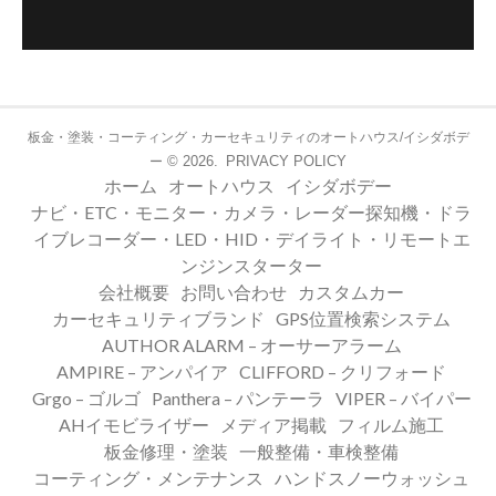
板金・塗装・コーティング・カーセキュリティのオートハウス/イシダボデ
© 2026.
PRIVACY POLICY
ー
ホーム
オートハウス
イシダボデー
ナビ・ETC・モニター・カメラ・レーダー探知機・ドラ
イブレコーダー・LED・HID・デイライト・リモートエ
ンジンスターター
会社概要
お問い合わせ
カスタムカー
カーセキュリティブランド
GPS位置検索システム
AUTHOR ALARM – オーサーアラーム
AMPIRE – アンパイア
CLIFFORD – クリフォード
Grgo – ゴルゴ
Panthera – パンテーラ
VIPER – バイパー
AHイモビライザー
メディア掲載
フィルム施工
板金修理・塗装
一般整備・車検整備
コーティング・メンテナンス
ハンドスノーウォッシュ