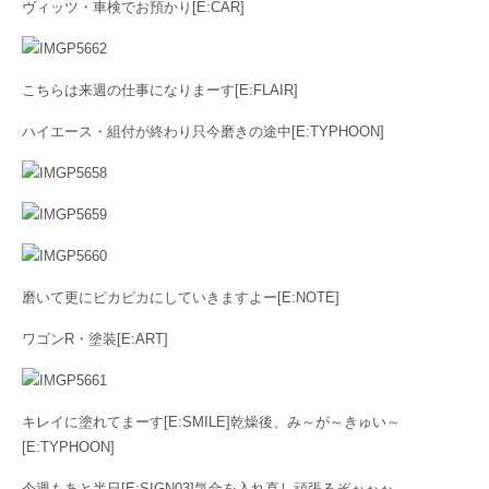
ヴィッツ・車検でお預かり[E:CAR]
こちらは来週の仕事になりまーす[E:FLAIR]
ハイエース・組付が終わり只今磨きの途中[E:TYPHOON]
磨いて更にピカピカにしていきますよー[E:NOTE]
ワゴンR・塗装[E:ART]
キレイに塗れてまーす[E:SMILE]乾燥後、み～が～きゅい～
[E:TYPHOON]
今週もあと半日[E:SIGN03]気合を入れ直し頑張るぞぉぉぉ