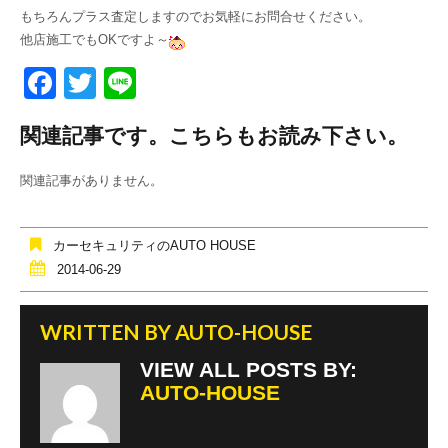
もちろんプラス査定しますのでお気軽にお問合せください。
他店施工でもOKですよ～
F
T
Li
a
wi
n
関連記事です。こちらもお読み下さい。
c
tt
e
e
er
関連記事がありません。
b
o
カーセキュリティのAUTO HOUSE
o
2014-06-29
k
WRITTEN BY
AUTO-HOUSE
VIEW ALL POSTS BY:
AUTO-HOUSE