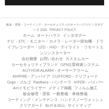
板金・塗装・コーティング・カーセキュリティのオートハウス/イシダボデ
© 2026.
PRIVACY POLICY
ー
ホーム
オートハウス
イシダボデー
ナビ・ETC・モニター・カメラ・レーダー探知機・ドラ
イブレコーダー・LED・HID・デイライト・リモートエ
ンジンスターター
会社概要
お問い合わせ
カスタムカー
カーセキュリティブランド
GPS位置検索システム
AUTHOR ALARM – オーサーアラーム
AMPIRE – アンパイア
CLIFFORD – クリフォード
Grgo – ゴルゴ
Panthera – パンテーラ
VIPER – バイパー
AHイモビライザー
メディア掲載
フィルム施工
板金修理・塗装
一般整備・車検整備
コーティング・メンテナンス
ハンドスノーウォッシュ
クリアガード
BUY＆SELL
サイトマップ