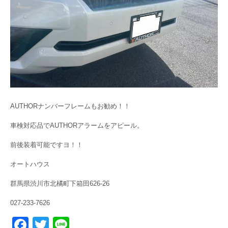
AUTHORナンバーフレームもお勧め！！
車検対応品でAUTHORアラームをアピール。
前後装着可能ですヨ！！
オートハウス
群馬県渋川市北橘町下箱田626-26
027-233-7626
F
T
Li