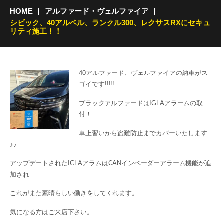
HOME
アルファード・ヴェルファイア
シビック、40アルベル、ランクル300、レクサスRXにセキュ
リティ施工！！
40アルファード、ヴェルファイアの納車がス
ゴイです!!!!!
ブラックアルファードはIGLAアラームの取
付！
車上習いから盗難防止までカバーいたします
♪♪
アップデートされたIGLAアラムはCANインベーダーアラーム機能が追
加され
これがまた素晴らしい働きをしてくれます。
気になる方はご来店下さい。