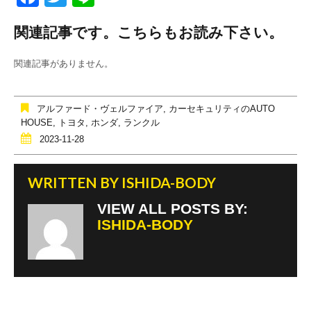
a
wi
n
関連記事です。こちらもお読み下さい。
c
tt
e
e
er
関連記事がありません。
b
o
アルファード・ヴェルファイア
,
カーセキュリティのAUTO
o
HOUSE
,
トヨタ
,
ホンダ
,
ランクル
2023-11-28
k
WRITTEN BY
ISHIDA-BODY
VIEW ALL POSTS BY:
ISHIDA-BODY