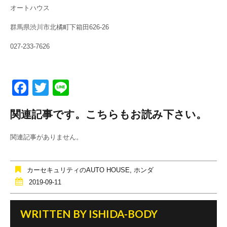
オートハウス
群馬県渋川市北橘町下箱田626-26
027-233-7626
F
T
Li
a
wi
n
関連記事です。こちらもお読み下さい。
c
tt
e
e
er
関連記事がありません。
b
o
カーセキュリティのAUTO HOUSE
,
ホンダ
o
2019-09-11
k
WRITTEN BY
ISHIDA-BODY