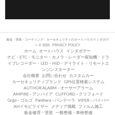
板金・塗装・コーティング・カーセキュリティのオートハウス/イシダボデ
© 2026.
PRIVACY POLICY
ー
ホーム
オートハウス
イシダボデー
ナビ・ETC・モニター・カメラ・レーダー探知機・ドラ
イブレコーダー・LED・HID・デイライト・リモートエ
ンジンスターター
会社概要
お問い合わせ
カスタムカー
カーセキュリティブランド
GPS位置検索システム
AUTHOR ALARM – オーサーアラーム
AMPIRE – アンパイア
CLIFFORD – クリフォード
Grgo – ゴルゴ
Panthera – パンテーラ
VIPER – バイパー
AHイモビライザー
メディア掲載
フィルム施工
板金修理・塗装
一般整備・車検整備