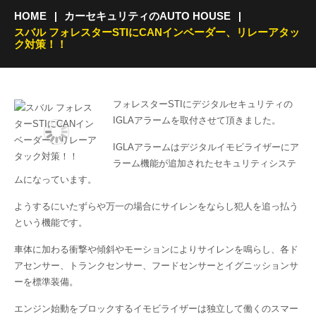
HOME
カーセキュリティのAUTO HOUSE
スバル フォレスターSTIにCANインベーダー、リレーアタッ
ク対策！！
フォレスターSTIにデジタルセキュリティの
IGLAアラームを取付させて頂きました。
IGLAアラームはデジタルイモビライザーにア
ラーム機能が追加されたセキュリティシステ
ムになっています。
ようするにいたずらや万一の場合にサイレンをならし犯人を追っ払う
という機能です。
車体に加わる衝撃や傾斜やモーションによりサイレンを鳴らし、各ド
アセンサー、トランクセンサー、フードセンサーとイグニッションサ
ーを標準装備。
エンジン始動をブロックするイモビライザーは独立して働くのスマー