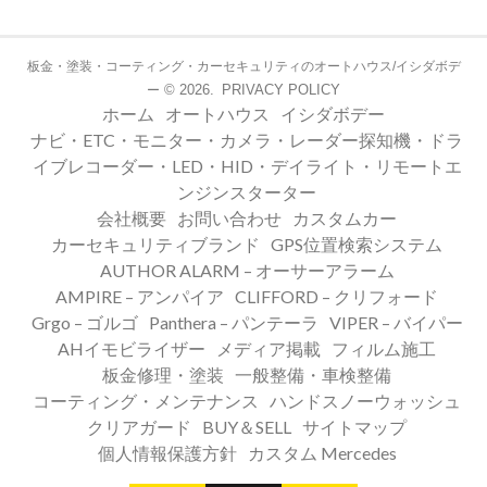
板金・塗装・コーティング・カーセキュリティのオートハウス/イシダボデ
© 2026.
PRIVACY POLICY
ー
ホーム
オートハウス
イシダボデー
ナビ・ETC・モニター・カメラ・レーダー探知機・ドラ
イブレコーダー・LED・HID・デイライト・リモートエ
ンジンスターター
会社概要
お問い合わせ
カスタムカー
カーセキュリティブランド
GPS位置検索システム
AUTHOR ALARM – オーサーアラーム
AMPIRE – アンパイア
CLIFFORD – クリフォード
Grgo – ゴルゴ
Panthera – パンテーラ
VIPER – バイパー
AHイモビライザー
メディア掲載
フィルム施工
板金修理・塗装
一般整備・車検整備
コーティング・メンテナンス
ハンドスノーウォッシュ
クリアガード
BUY＆SELL
サイトマップ
個人情報保護方針
カスタム Mercedes