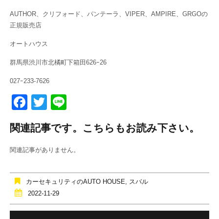
AUTHOR、クリフォード、パンテーラ、VIPER、AMPIRE、GRGOの
正規販売店
オートハウス
群馬県渋川市北橘町下箱田626ｰ26
027ｰ233-7626
F
T
Li
a
wi
n
関連記事です。こちらもお読み下さい。
c
tt
e
e
er
関連記事がありません。
b
o
カーセキュリティのAUTO HOUSE
,
スバル
o
2022-11-29
k