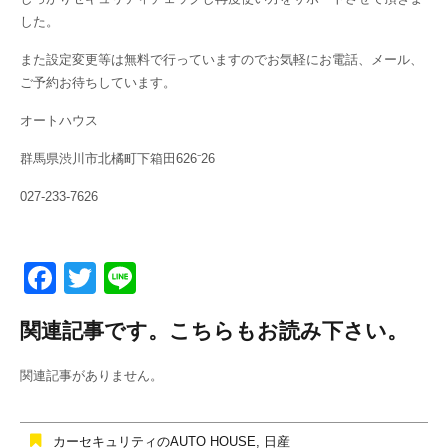
した。
また設定変更等は無料で行っていますのでお気軽にお電話、メール、
ご予約お待ちしています。
オートハウス
群馬県渋川市北橘町下箱田626⁻26
027-233-7626
F
T
Li
a
wi
n
関連記事です。こちらもお読み下さい。
c
tt
e
e
er
関連記事がありません。
b
o
カーセキュリティのAUTO HOUSE
,
日産