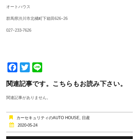
オートハウス
群馬県渋川市北橘町下箱田626ｰ26
027ｰ233-7626
F
T
Li
a
wi
n
関連記事です。こちらもお読み下さい。
c
tt
e
e
er
関連記事がありません。
b
o
カーセキュリティのAUTO HOUSE
,
日産
o
2020-05-24
k