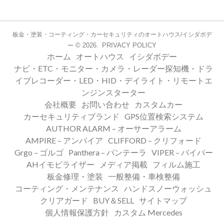
板金・塗装・コーティング・カーセキュリティのオートハウス/イシダボデ
© 2026.
PRIVACY POLICY
ー
ホーム
オートハウス
イシダボデー
ナビ・ETC・モニター・カメラ・レーダー探知機・ドラ
イブレコーダー・LED・HID・デイライト・リモートエ
ンジンスターター
会社概要
お問い合わせ
カスタムカー
カーセキュリティブランド
GPS位置検索システム
AUTHOR ALARM – オーサーアラーム
AMPIRE – アンパイア
CLIFFORD – クリフォード
Grgo – ゴルゴ
Panthera – パンテーラ
VIPER – バイパー
AHイモビライザー
メディア掲載
フィルム施工
板金修理・塗装
一般整備・車検整備
コーティング・メンテナンス
ハンドスノーウォッシュ
クリアガード
BUY＆SELL
サイトマップ
個人情報保護方針
カスタム Mercedes