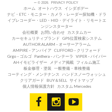
© 2026.
PRIVACY POLICY
ー
ホーム
オートハウス
イシダボデー
ナビ・ETC・モニター・カメラ・レーダー探知機・ドラ
イブレコーダー・LED・HID・デイライト・リモートエ
ンジンスターター
会社概要
お問い合わせ
カスタムカー
カーセキュリティブランド
GPS位置検索システム
AUTHOR ALARM – オーサーアラーム
AMPIRE – アンパイア
CLIFFORD – クリフォード
Grgo – ゴルゴ
Panthera – パンテーラ
VIPER – バイパー
AHイモビライザー
メディア掲載
フィルム施工
板金修理・塗装
一般整備・車検整備
コーティング・メンテナンス
ハンドスノーウォッシュ
クリアガード
BUY＆SELL
サイトマップ
個人情報保護方針
カスタム Mercedes