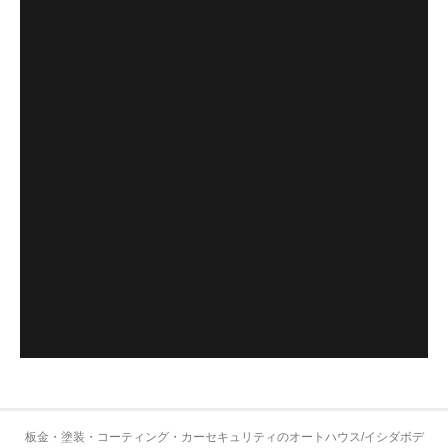
板金・塗装・コーティング・カーセキュリティのオートハウス/イシダボデ