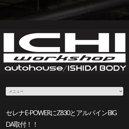
セレナE-POWERにZ830とアルパインBIG
DA取付！！