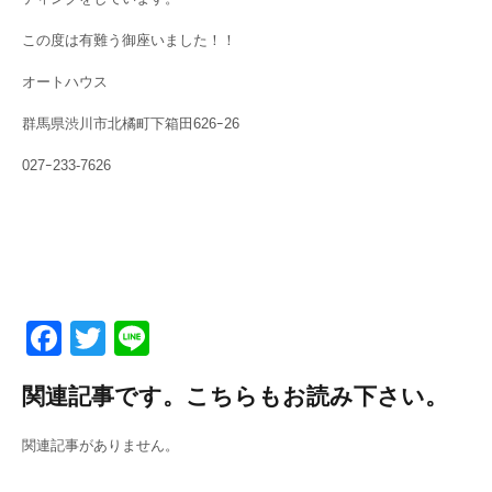
この度は有難う御座いました！！
オートハウス
群馬県渋川市北橘町下箱田626ｰ26
027ｰ233-7626
F
T
Li
a
wi
n
関連記事です。こちらもお読み下さい。
c
tt
e
e
er
関連記事がありません。
b