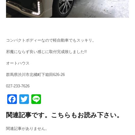
コンパクトボディーなので軽自動車でもスッキリ。
邪魔にならず良い感じに取付完成致しました!!
オートハウス
群馬県渋川市北橘町下箱田626-26
027-233-7626
F
T
Li
a
wi
n
関連記事です。こちらもお読み下さい。
c
tt
e
e
er
関連記事がありません。