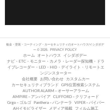
板金・塗装・コーティング・カーセキュリティのオートハウス/イシダボデ
© 2026.
PRIVACY POLICY
ー
ホーム
オートハウス
イシダボデー
ナビ・ETC・モニター・カメラ・レーダー探知機・ドラ
イブレコーダー・LED・HID・デイライト・リモートエ
ンジンスターター
会社概要
お問い合わせ
カスタムカー
カーセキュリティブランド
GPS位置検索システム
AUTHOR ALARM – オーサーアラーム
AMPIRE – アンパイア
CLIFFORD – クリフォード
Grgo – ゴルゴ
Panthera – パンテーラ
VIPER – バイパー
AHイモビライザー
メディア掲載
フィルム施工