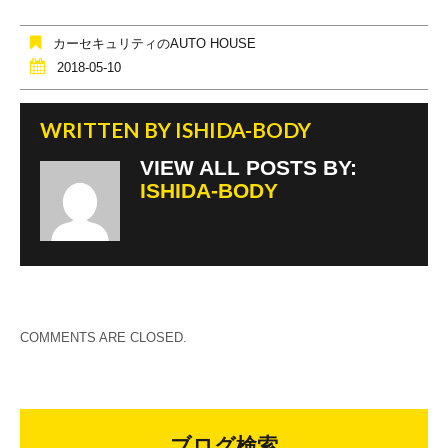
b
o
カーセキュリティのAUTO HOUSE
o
2018-05-10
k
WRITTEN BY
ISHIDA-BODY
VIEW ALL POSTS BY:
ISHIDA-BODY
COMMENTS ARE CLOSED.
ブログ検索