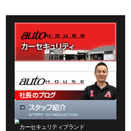
カ
テ
ゴ
リ
ー