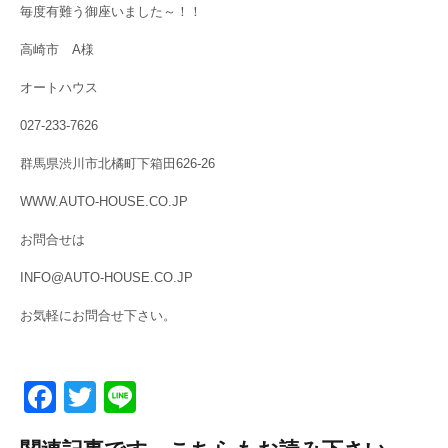
毎度有難う御座いました～！！
高崎市 A様
オートハウス
027-233-7626
群馬県渋川市北橘町下箱田626-26
WWW.AUTO-HOUSE.CO.JP
お問合せは
INFO@AUTO-HOUSE.CO.JP
お気軽にお問合せ下さい。
F
T
Li
a
wi
n