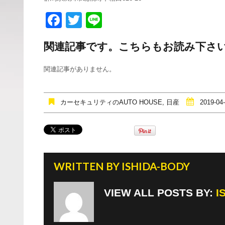
F
T
Li
a
wi
n
関連記事です。こちらもお読み下さ
c
tt
e
e
er
関連記事がありません。
b
o
カーセキュリティのAUTO HOUSE
,
日産
2019-04
o
k
WRITTEN BY
ISHIDA-BODY
VIEW ALL POSTS BY:
I