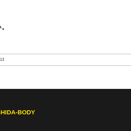
い。
-13
SHIDA-BODY