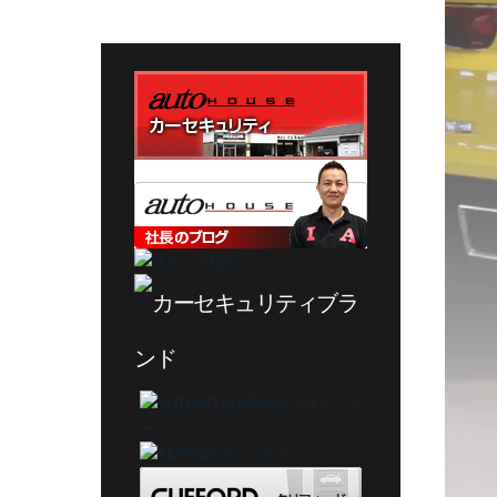
テ
ゴ
リ
ー