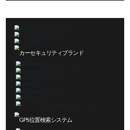
カ
テ
ゴ
リ
ー