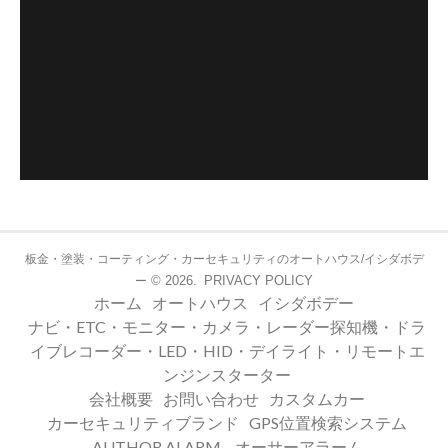
板金・塗装・コーティング・カーセキュリティのオートハウス/イシダボデ
© 2026.
PRIVACY POLICY
ー
ホーム
オートハウス
イシダボデー
ナビ・ETC・モニター・カメラ・レーダー探知機・ドラ
イブレコーダー・LED・HID・デイライト・リモートエ
ンジンスターター
会社概要
お問い合わせ
カスタムカー
カーセキュリティブランド
GPS位置検索システム
AUTHOR ALARM – オーサーアラーム