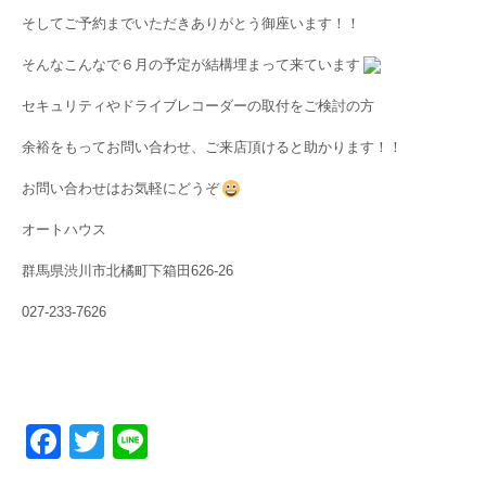
そしてご予約までいただきありがとう御座います！！
そんなこんなで６月の予定が結構埋まって来ています
セキュリティやドライブレコーダーの取付をご検討の方
余裕をもってお問い合わせ、ご来店頂けると助かります！！
お問い合わせはお気軽にどうぞ
オートハウス
群馬県渋川市北橘町下箱田626-26
027-233-7626
F
T
Li
a
wi
n