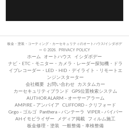
板金・塗装・コーティング・カーセキュリティのオートハウス/イシダボデ
© 2026.
PRIVACY POLICY
ー
ホーム
オートハウス
イシダボデー
ナビ・ETC・モニター・カメラ・レーダー探知機・ドラ
イブレコーダー・LED・HID・デイライト・リモートエ
ンジンスターター
会社概要
お問い合わせ
カスタムカー
カーセキュリティブランド
GPS位置検索システム
AUTHOR ALARM – オーサーアラーム
AMPIRE – アンパイア
CLIFFORD – クリフォード
Grgo – ゴルゴ
Panthera – パンテーラ
VIPER – バイパー
AHイモビライザー
メディア掲載
フィルム施工
板金修理・塗装
一般整備・車検整備