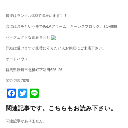
最後はランクル300で御座います！！
念には念をという事でIGLAアラーム、キーレスブロック、TOR‼‼‼
パーフェクトな組み合わせ
詳細は避けますが完璧に守りたい人お気軽にご来店下さい。
オートハウス
群馬県渋川市北橘町下箱田626ｰ26
027ｰ233-7626
F
T
Li
a
wi
n
関連記事です。こちらもお読み下さい。
c
tt
e
e
er
関連記事がありません。