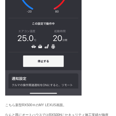
こちら新型RX500ＨのMY LEXUS画面。
なんと既にオートハウスではRX500Hにセキュリティ施工実績が御座