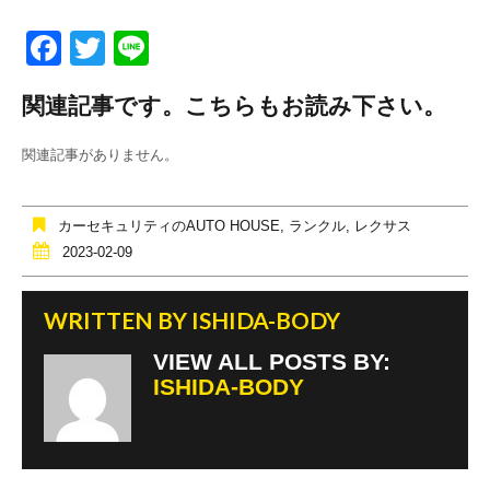
F
T
Li
a
wi
n
関連記事です。こちらもお読み下さい。
c
tt
e
e
er
関連記事がありません。
b
o
カーセキュリティのAUTO HOUSE
,
ランクル
,
レクサス
o
2023-02-09
k
WRITTEN BY
ISHIDA-BODY
VIEW ALL POSTS BY:
ISHIDA-BODY