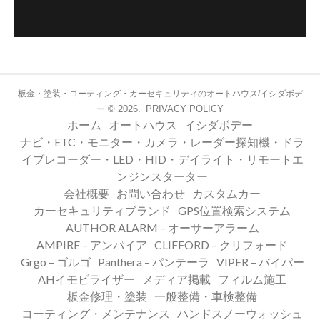
板金・塗装・コーティング・カーセキュリティのオートハウス/イシダボデ
© 2026.
PRIVACY POLICY
ー
ホーム
オートハウス
イシダボデー
ナビ・ETC・モニター・カメラ・レーダー探知機・ドラ
イブレコーダー・LED・HID・デイライト・リモートエ
ンジンスターター
会社概要
お問い合わせ
カスタムカー
カーセキュリティブランド
GPS位置検索システム
AUTHOR ALARM – オーサーアラーム
AMPIRE – アンパイア
CLIFFORD – クリフォード
Grgo – ゴルゴ
Panthera – パンテーラ
VIPER – バイパー
AHイモビライザー
メディア掲載
フィルム施工
板金修理・塗装
一般整備・車検整備
コーティング・メンテナンス
ハンドスノーウォッシュ