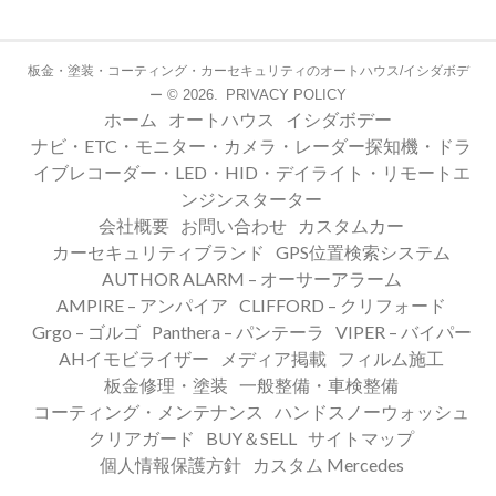
板金・塗装・コーティング・カーセキュリティのオートハウス/イシダボデ
© 2026.
PRIVACY POLICY
ー
ホーム
オートハウス
イシダボデー
ナビ・ETC・モニター・カメラ・レーダー探知機・ドラ
イブレコーダー・LED・HID・デイライト・リモートエ
ンジンスターター
会社概要
お問い合わせ
カスタムカー
カーセキュリティブランド
GPS位置検索システム
AUTHOR ALARM – オーサーアラーム
AMPIRE – アンパイア
CLIFFORD – クリフォード
Grgo – ゴルゴ
Panthera – パンテーラ
VIPER – バイパー
AHイモビライザー
メディア掲載
フィルム施工
板金修理・塗装
一般整備・車検整備
コーティング・メンテナンス
ハンドスノーウォッシュ
クリアガード
BUY＆SELL
サイトマップ
個人情報保護方針
カスタム Mercedes