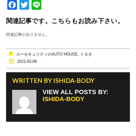
F
T
Li
a
wi
n
関連記事です。こちらもお読み下さい。
c
tt
e
e
er
関連記事がありません。
b
o
カーセキュリティのAUTO HOUSE
,
トヨタ
o
2021-02-08
k
WRITTEN BY
ISHIDA-BODY
VIEW ALL POSTS BY:
ISHIDA-BODY