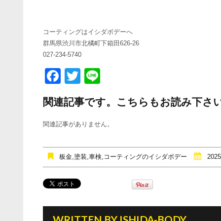
コーティングはイシダボデーへ
群馬県渋川市北橘町下箱田626-26
027-234-5740
F
T
Li
a
wi
n
関連記事です。こちらもお読み下さ
c
tt
e
e
er
関連記事がありません。
b
o
板金,塗装,車検,コーティングのイシダボデー
2025
o
k
WRITTEN BY
ISHIDA-BODY