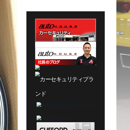
テ
ゴ
リ
ー