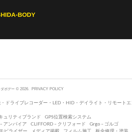
SHIDA-BODY
© 2026.
PRIVACY POLICY
シダボデー
・ドライブレコーダー・LED・HID・デイライト・リモート
キュリティブランド
GPS位置検索システム
E – アンパイア
CLIFFORD – クリフォード
Grgo – ゴルゴ
イモビライザー
メディア掲載
フィルム施工
板金修理・塗装