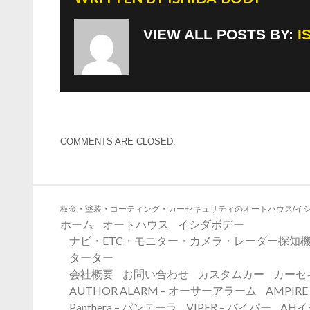
VIEW ALL POSTS BY:
I
COMMENTS ARE CLOSED.
板金・塗装・コーティング・カーセキュリティのオートハウス/イ
ホーム
オートハウス
イシダボデー
ナビ・ETC・モニター・カメラ・レーダー探知機
ターター
会社概要
お問い合わせ
カスタムカー
カーセ
AUTHOR ALARM – オーサーアラーム
AMPIR
Panthera – パンテーラ
VIPER – バイパー
AH