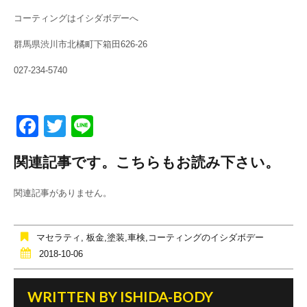
コーティングはイシダボデーへ
群馬県渋川市北橘町下箱田626-26
027-234-5740
F
T
Li
a
wi
n
関連記事です。こちらもお読み下さい。
c
tt
e
e
er
関連記事がありません。
b
o
マセラティ
,
板金,塗装,車検,コーティングのイシダボデー
o
2018-10-06
k
WRITTEN BY
ISHIDA-BODY