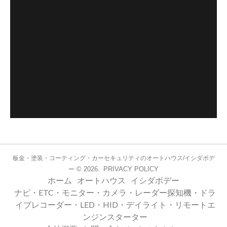
板金・塗装・コーティング・カーセキュリティのオートハウス/イシダボデ
© 2026.
PRIVACY POLICY
ー
ホーム
オートハウス
イシダボデー
ナビ・ETC・モニター・カメラ・レーダー探知機・ドラ
イブレコーダー・LED・HID・デイライト・リモートエ
ンジンスターター