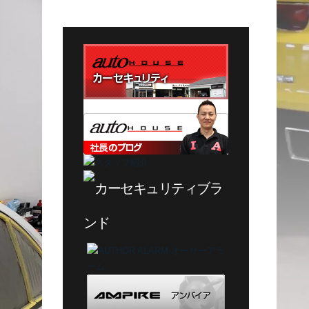
テ
ゴ
リ
ー