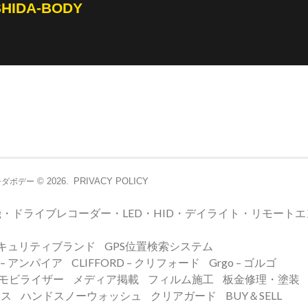
SHIDA-BODY
© 2026.
PRIVACY POLICY
シダボデー
・ドライブレコーダー・LED・HID・デイライト・リモート
キュリティブランド
GPS位置検索システム
E – アンパイア
CLIFFORD – クリフォード
Grgo – ゴルゴ
イモビライザー
メディア掲載
フィルム施工
板金修理・塗装
ンス
ハンドスノーウォッシュ
クリアガード
BUY＆SELL