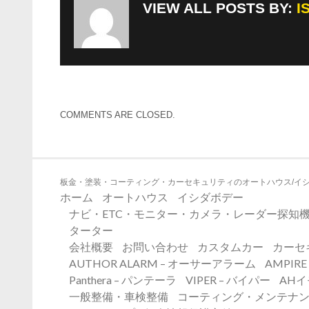
VIEW ALL POSTS BY:
I
COMMENTS ARE CLOSED.
板金・塗装・コーティング・カーセキュリティのオートハウス/イ
ホーム
オートハウス
イシダボデー
ナビ・ETC・モニター・カメラ・レーダー探知機
ターター
会社概要
お問い合わせ
カスタムカー
カーセ
AUTHOR ALARM – オーサーアラーム
AMPIR
Panthera – パンテーラ
VIPER – バイパー
AH
一般整備・車検整備
コーティング・メンテナ