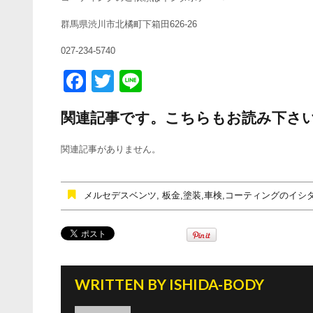
群馬県渋川市北橘町下箱田626-26
027-234-5740
F
T
Li
a
wi
n
関連記事です。こちらもお読み下さ
c
tt
e
e
er
関連記事がありません。
b
o
メルセデスベンツ
,
板金,塗装,車検,コーティングのイシ
o
k
WRITTEN BY
ISHIDA-BODY