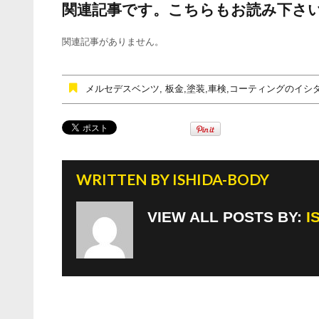
関連記事です。こちらもお読み下さ
c
tt
e
e
er
関連記事がありません。
b
o
メルセデスベンツ
,
板金,塗装,車検,コーティングのイシ
o
k
WRITTEN BY
ISHIDA-BODY
VIEW ALL POSTS BY:
I