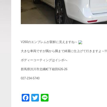
V260のエンブレムが新鮮に見えますね～
大きな車両ですが隅から隅まで綺麗に仕上げて行きますよ～!!
ボディーコーティングはイシボへ
群馬県渋川市北橘町下箱田626-26
027-234-5740
F
T
Li
a
wi
n