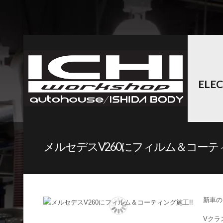
ELE
メルセデスV260にフィルム＆コーティ
新車の
Vクラ