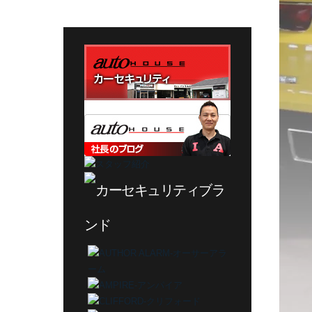
テ
ゴ
リ
ー