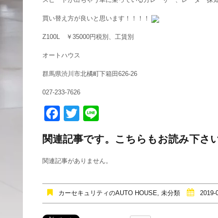
買い替え方が良いと思います！！！！
Z100L ￥35000円税別、工賃別
オートハウス
群馬県渋川市北橘町下箱田626-26
027-233-7626
F
T
Li
a
wi
n
関連記事です。こちらもお読み下さ
c
tt
e
e
er
関連記事がありません。
b
o
カーセキュリティのAUTO HOUSE
,
未分類
2019-
o