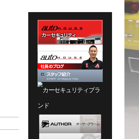
テ
ゴ
リ
ー