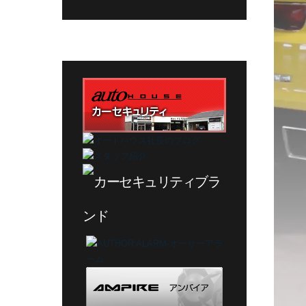
グ
カ
テ
ゴ
リ
ー