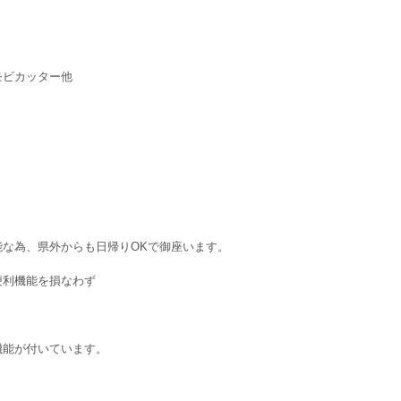
モビカッター他
な為、県外からも日帰りOKで御座います。
便利機能を損なわず
機能が付いています。