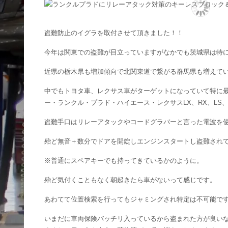
盗難防止のイグラを取付させて頂きました！！
今年は関東での盗難が目立っていますがなかでも茨城県は特
近県の栃木県も増加傾向で北関東道で繋がる群馬県も増えて
中でもトヨタ車、レクサス車がターゲットになっていて特に
ー・ランクル・プラド・ハイエース・レクサスLX、RX、LS
盗難手口はリレーアタックやコードグラバーと言った電波を
殆ど無音＋数分でドアを開錠しエンジンスタートし盗難され
※普通にスペアキーでも持ってきているかのように。
殆ど気付くこともなく朝起きたら車がないって感じです。
あわてて位置検索を行ってもジャミングされ特定は不可能で
いまだに車両保険バッチリ入っているから盗まれた方が良い