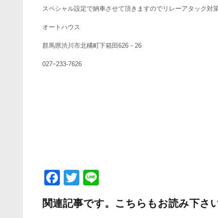
スペシャル設定で納車させて頂きますのでリレーアタック対
オートハウス
群馬県渋川市北橘町下箱田626－26
027ｰ233-7626
F
T
Li
a
wi
n
関連記事です。こちらもお読み下さ
c
tt
e