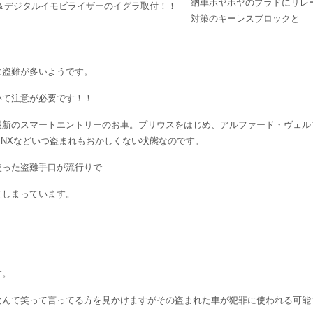
納車ホヤホヤのプラドにリレ
対策のキーレスブロックと
に盗難が多いようです。
いて注意が必要です！！
最新のスマートエントリーのお車。プリウスをはじめ、アルファード・ヴェル
、NXなどいつ盗まれもおかしくない状態なのです。
使った盗難手口が流行りで
てしまっています。
す。
なんて笑って言ってる方を見かけますがその盗まれた車が犯罪に使われる可能