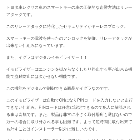
トヨタ車レクサス車のスマートキーの車の圧倒的な盗難方法はリレー
アタックです。
このリレーアタックに特化したセキュリティがキーレスブロック。
スマートキーの電波を使ったのアンロックを制御。リレーアタックが
出来ない仕組みになっています。
また、イグラはデジタルイモビライザー！！
イモビライザーはエンジンを掛からなくしたり停止する事が出来る機
能で盗難防止には欠かせない機能です。
この機能をデジタルで制御できる商品がイグラなのです。
このイモビライザーは自動でONになりPINコードを入力しないと走行
できない仕組み。PINコードは任意に設定できるので犯人に解読され
る事は皆無です。また、製品は非常に小さく取付場所も選ばないので
万一の場合に取り外される事も困難です。よって短時間に取付出来て
も外すことはインストーラー以外は難しいのです。