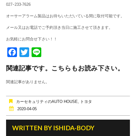
027ｰ233-7626
オーサーアラーム製品はお待ちいただいている間に取付可能です。
メール又はお電話でご予約頂き当日に施工させて頂きます。
お気軽にお問合せ下さい！！
F
T
Li
a
wi
n
関連記事です。こちらもお読み下さい。
c
tt
e
e
er
関連記事がありません。
b
o
カーセキュリティのAUTO HOUSE
,
トヨタ
o
2020-04-05
k
WRITTEN BY
ISHIDA-BODY