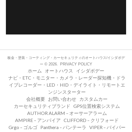
板金・塗装・コーティング・カーセキュリティのオートハウス/イシダボデ
© 2026.
PRIVACY POLICY
ー
ホーム
オートハウス
イシダボデー
ナビ・ETC・モニター・カメラ・レーダー探知機・ドラ
イブレコーダー・LED・HID・デイライト・リモートエ
ンジンスターター
会社概要
お問い合わせ
カスタムカー
カーセキュリティブランド
GPS位置検索システム
AUTHOR ALARM – オーサーアラーム
AMPIRE – アンパイア
CLIFFORD – クリフォード
Grgo – ゴルゴ
Panthera – パンテーラ
VIPER – バイパー