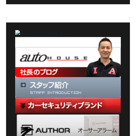
グ
カ
テ
ゴ
リ
ー