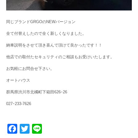
同じブランドGRGOのNEWバージョン
全て付替えしたので全く新しくなりました。
納車説明をさせて頂き喜んで頂けて良かったです！！
他店での取付たセキュリティのご相談もお受けいたします。
お気軽にお問合せ下さい。
オートハウス
群馬県渋川市北橘町下箱田626ｰ26
027ｰ233-7626
F
T
Li