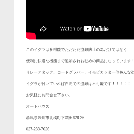
このイグラは多機能でただただ盗難防止の為だけではなく
便利に快適な機能まで追加されお勧めの商品になっています
リレーアタック、コードグラバー、イモビカッター他色んな
イグラが付いていれば自走での盗難は不可能です！！！！！
お気軽にお問合せ下さい。
オートハウス
群馬県渋川市北橘町下箱田626-26
027-233-7626