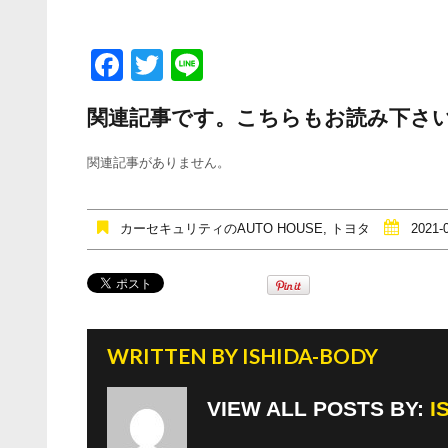
F
T
Li
a
wi
n
関連記事です。こちらもお読み下さ
c
tt
e
e
er
関連記事がありません。
b
o
カーセキュリティのAUTO HOUSE
,
トヨタ
2021-
o
k
WRITTEN BY
ISHIDA-BODY
VIEW ALL POSTS BY:
I