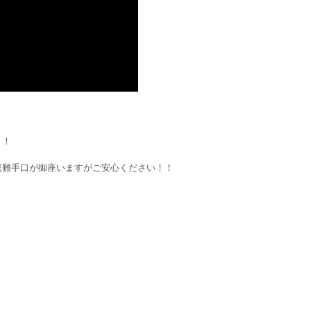
！！
盗難手口が御座いますがご安心ください！！