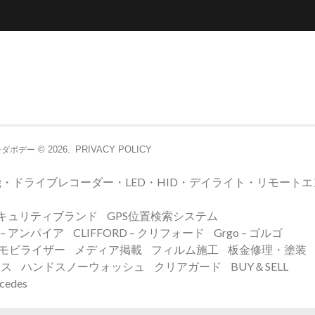
© 2026.
PRIVACY POLICY
シダボデー
・ドライブレコーダー・LED・HID・デイライト・リモート
キュリティブランド
GPS位置検索システム
E – アンパイア
CLIFFORD – クリフォード
Grgo – ゴルゴ
イモビライザー
メディア掲載
フィルム施工
板金修理・塗装
ンス
ハンドスノーウォッシュ
クリアガード
BUY＆SELL
edes