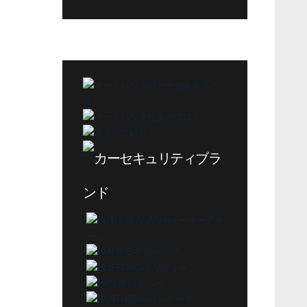
グ
カ
テ
ゴ
リ
ー