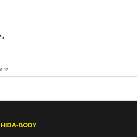
い。
01-12
SHIDA-BODY