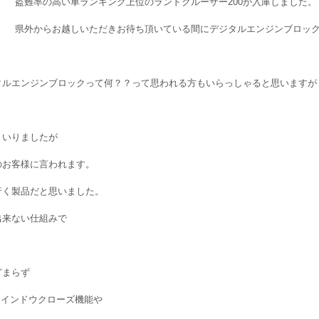
盗難率の高い車ランキング上位のランドクルーザー200が入庫しました。
県外からお越しいただきお待ち頂いている間にデジタルエンジンブロッ
タルエンジンブロックって何？？って思われる方もいらっしゃると思いますが
まいりましたが
のお客様に言われます。
行く製品だと思いました。
出来ない仕組みで
どまらず
ウインドウクローズ機能や