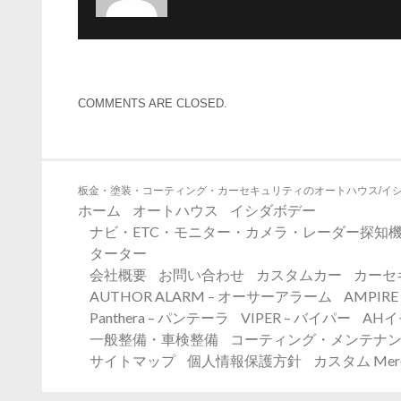
COMMENTS ARE CLOSED.
板金・塗装・コーティング・カーセキュリティのオートハウス/イ
ホーム
オートハウス
イシダボデー
ナビ・ETC・モニター・カメラ・レーダー探知機
ターター
会社概要
お問い合わせ
カスタムカー
カーセ
AUTHOR ALARM – オーサーアラーム
AMPIR
Panthera – パンテーラ
VIPER – バイパー
AH
一般整備・車検整備
コーティング・メンテナ
サイトマップ
個人情報保護方針
カスタム Merc