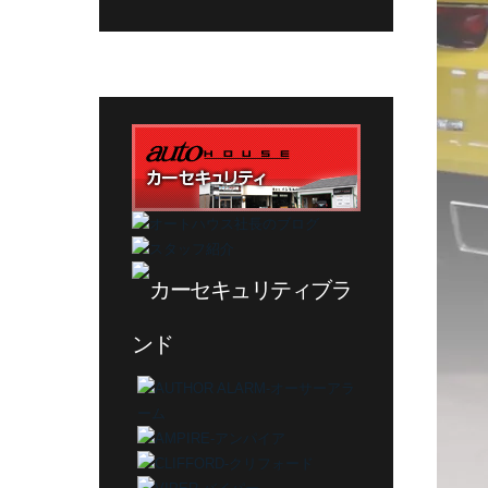
グ
カ
テ
ゴ
リ
ー