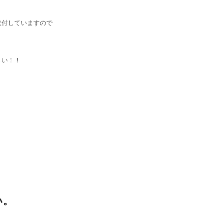
取付していますので
さい！！
い。