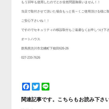
もう10年も使用したのでとか全然問題御座いません！！
当店で取付させて頂いた場合もっと長～くご使用頂ける様に
ご安心下さいね！！
ですのでセキュリティの移設取付もご遠慮なくお申しつけ下
オートハウス
群馬県渋川市北橘町下箱田626-26
027-233-7626
F
T
Li
a
wi
n
関連記事です。こちらもお読み下さ
c
tt
e