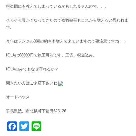
窃盗団にも教えてしまっているかもしれませんので、、、
そろそろ暖かくなってきたので盗難被害もこれから増えると思われま
す。
今年はランクル300の納車も増えて来ていますので要注意ですね！！
IGLAは88000円で施工可能です。工賃、税金込み。
IGLAのみでもなぜ守れるか？
聞きたい方はご来店下さいね
オートハウス
群馬県渋川市北橘町下箱田626ｰ26
Facebook
Twitter
Line