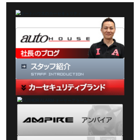
ゴ
リ
ー