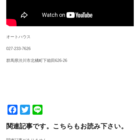
オートハウス
027-233-7626
群馬県渋川市北橘町下箱田626-26
F
T
Li
a
wi
n
関連記事です。こちらもお読み下さい。
c
tt
e
e
er