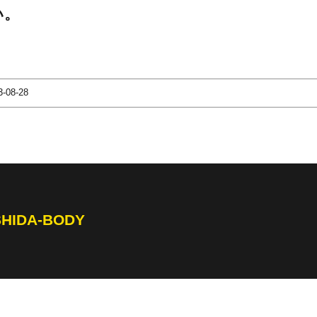
い。
3-08-28
SHIDA-BODY