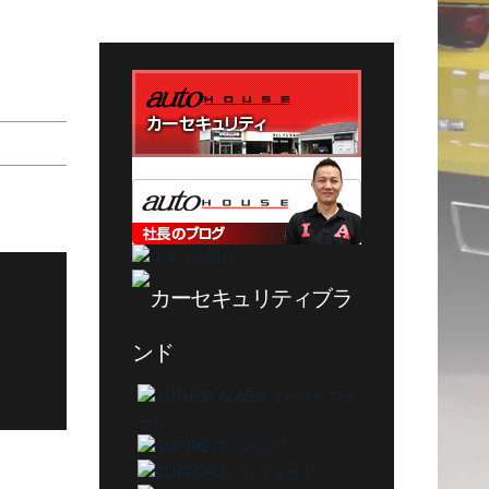
テ
ゴ
リ
ー