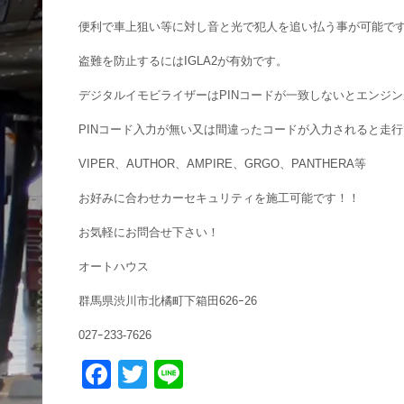
便利で車上狙い等に対し音と光で犯人を追い払う事が可能で
盗難を防止するにはIGLA2が有効です。
デジタルイモビライザーはPINコードが一致しないとエンジ
PINコード入力が無い又は間違ったコードが入力されると走
VIPER、AUTHOR、AMPIRE、GRGO、PANTHERA等
お好みに合わせカーセキュリティを施工可能です！！
お気軽にお問合せ下さい！
オートハウス
群馬県渋川市北橘町下箱田626ｰ26
027ｰ233-7626
F
T
Li
a
wi
n