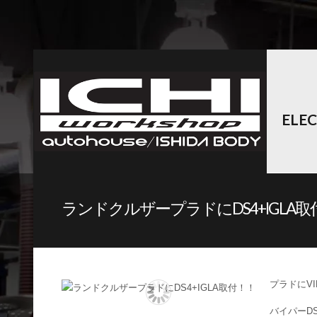
ELE
ランドクルザープラドにDS4+IGLA取
プラドにV
バイパーD