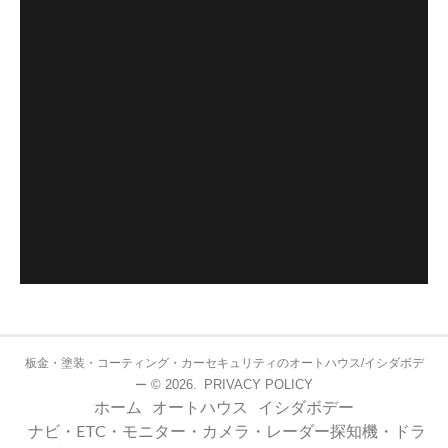
板金・塗装・コーティング・カーセキュリティのオートハウス/イシダボデ
© 2026.
PRIVACY POLICY
ー
ホーム
オートハウス
イシダボデー
ナビ・ETC・モニター・カメラ・レーダー探知機・ドラ