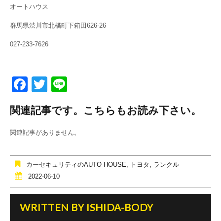
オートハウス
群馬県渋川市北橘町下箱田626-26
027-233-7626
F
T
Li
a
wi
n
関連記事です。こちらもお読み下さい。
c
tt
e
e
er
関連記事がありません。
b
o
カーセキュリティのAUTO HOUSE
,
トヨタ
,
ランクル
o
2022-06-10
k
WRITTEN BY
ISHIDA-BODY