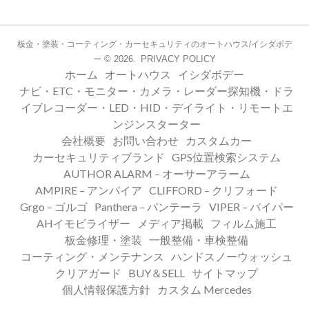
板金・塗装・コーティング・カーセキュリティのオートハウス/イシダボデ
© 2026.
PRIVACY POLICY
ー
ホーム
オートハウス
イシダボデー
ナビ・ETC・モニター・カメラ・レーダー探知機・ドラ
イブレコーダー・LED・HID・デイライト・リモートエ
ンジンスターター
会社概要
お問い合わせ
カスタムカー
カーセキュリティブランド
GPS位置検索システム
AUTHOR ALARM – オーサーアラーム
AMPIRE – アンパイア
CLIFFORD – クリフォード
Grgo – ゴルゴ
Panthera – パンテーラ
VIPER – バイパー
AHイモビライザー
メディア掲載
フィルム施工
板金修理・塗装
一般整備・車検整備
コーティング・メンテナンス
ハンドスノーウォッシュ
クリアガード
BUY＆SELL
サイトマップ
個人情報保護方針
カスタム Mercedes