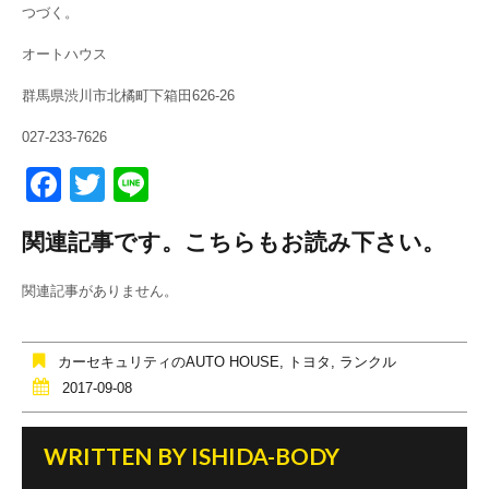
つづく。
オートハウス
群馬県渋川市北橘町下箱田626-26
027-233-7626
F
T
Li
a
wi
n
関連記事です。こちらもお読み下さい。
c
tt
e
e
er
関連記事がありません。
b
o
カーセキュリティのAUTO HOUSE
,
トヨタ
,
ランクル
o
2017-09-08
k
WRITTEN BY
ISHIDA-BODY