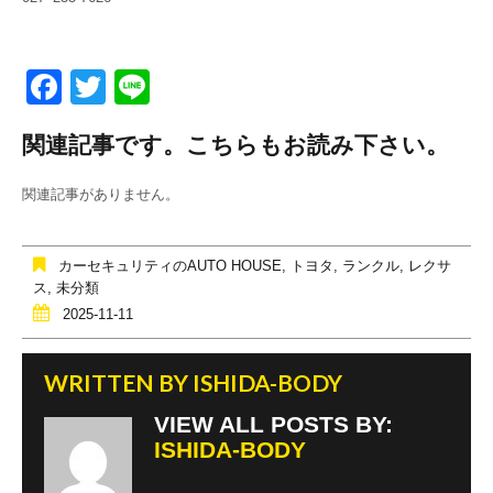
F
T
Li
a
wi
n
関連記事です。こちらもお読み下さい。
c
tt
e
e
er
関連記事がありません。
b
o
カーセキュリティのAUTO HOUSE
,
トヨタ
,
ランクル
,
レクサ
o
ス
,
未分類
2025-11-11
k
WRITTEN BY
ISHIDA-BODY
VIEW ALL POSTS BY:
ISHIDA-BODY