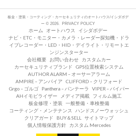
板金・塗装・コーティング・カーセキュリティのオートハウス/イシダボデ
© 2026.
PRIVACY POLICY
ー
ホーム
オートハウス
イシダボデー
ナビ・ETC・モニター・カメラ・レーダー探知機・ドラ
イブレコーダー・LED・HID・デイライト・リモートエ
ンジンスターター
会社概要
お問い合わせ
カスタムカー
カーセキュリティブランド
GPS位置検索システム
AUTHOR ALARM – オーサーアラーム
AMPIRE – アンパイア
CLIFFORD – クリフォード
Grgo – ゴルゴ
Panthera – パンテーラ
VIPER – バイパー
AHイモビライザー
メディア掲載
フィルム施工
板金修理・塗装
一般整備・車検整備
コーティング・メンテナンス
ハンドスノーウォッシュ
クリアガード
BUY＆SELL
サイトマップ
個人情報保護方針
カスタム Mercedes