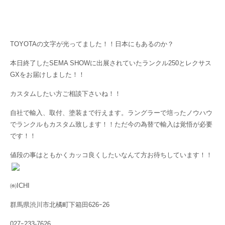
TOYOTAの文字が光ってました！！日本にもあるのか？
本日終了したSEMA SHOWに出展されていたランクル250とレクサス
GXをお届けしました！！
カスタムしたい方ご相談下さいね！！
自社で輸入、取付、塗装まで行えます。ラングラーで培ったノウハウ
でランクルもカスタム致します！！ただ今の為替で輸入は覚悟が必要
です！！
値段の事はともかくカッコ良くしたいなんて方お待ちしています！！
㈱ICHI
群馬県渋川市北橘町下箱田626ｰ26
027ｰ233-7626