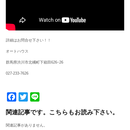
詳細はお問合せ下さい！！
オートハウス
群馬県渋川市北橘町下箱田626ｰ26
027-233-7626
F
T
Li
a
wi
n
関連記事です。こちらもお読み下さい。
c
tt
e
e
er
関連記事がありません。