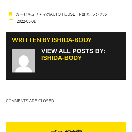
b
o
カーセキュリティのAUTO HOUSE
,
トヨタ
,
ランクル
o
2022-03-01
k
WRITTEN BY
ISHIDA-BODY
VIEW ALL POSTS BY:
ISHIDA-BODY
COMMENTS ARE CLOSED.