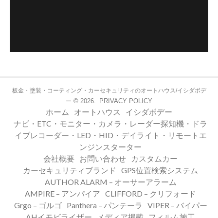
板金・塗装・コーティング・カーセキュリティのオートハウス/イシダボデ
© 2026.
PRIVACY POLICY
ー
ホーム
オートハウス
イシダボデー
ナビ・ETC・モニター・カメラ・レーダー探知機・ドラ
イブレコーダー・LED・HID・デイライト・リモートエ
ンジンスターター
会社概要
お問い合わせ
カスタムカー
カーセキュリティブランド
GPS位置検索システム
AUTHOR ALARM – オーサーアラーム
AMPIRE – アンパイア
CLIFFORD – クリフォード
Grgo – ゴルゴ
Panthera – パンテーラ
VIPER – バイパー
AHイモビライザー
メディア掲載
フィルム施工