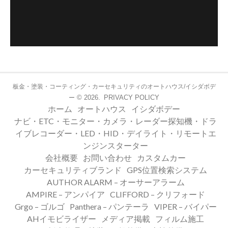
板金・塗装・コーティング・カーセキュリティのオートハウス/イシダボデ
© 2026.
PRIVACY POLICY
ー
ホーム
オートハウス
イシダボデー
ナビ・ETC・モニター・カメラ・レーダー探知機・ドラ
イブレコーダー・LED・HID・デイライト・リモートエ
ンジンスターター
会社概要
お問い合わせ
カスタムカー
カーセキュリティブランド
GPS位置検索システム
AUTHOR ALARM – オーサーアラーム
AMPIRE – アンパイア
CLIFFORD – クリフォード
Grgo – ゴルゴ
Panthera – パンテーラ
VIPER – バイパー
AHイモビライザー
メディア掲載
フィルム施工