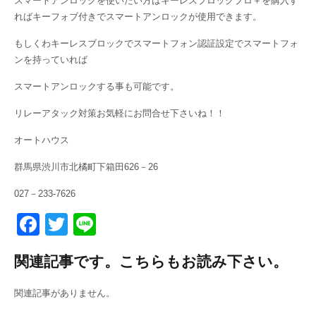
スマートアンロックを使いたい方はキーレスブロックプロ＋を購入す
ればキーフォブ付きでスマートアンロックが使用できます。
もしくわキーレスブロックでスマートフォン認証設定でスマートフォ
ンを持っていれば
スマートアンロックする事も可能です。
リレーアタック対策お気軽にお問合せ下さいね！！
オートハウス
群馬県渋川市北橘町下箱田626－26
027－233-7626
F
T
Li
a
wi
n
関連記事です。こちらもお読み下さい。
c
tt
e
e
er
関連記事がありません。
b