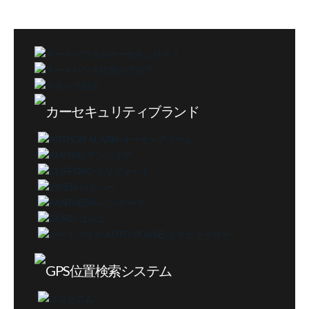
テ
ゴ
リ
ー