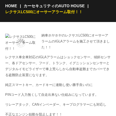
HOME
カーセキュリティのAUTO HOUSE
レクサスLC500にオーサーアラーム取付！！
納車ホヤホヤのレクサスLC500にオーサーア
ラームのIGLAアラームを施工させて頂きまし
た！！
レクサス車全車対応のIGLAアラームはショックセンサー、傾斜センサ
ー、各ドアセンサー、フード、トランク、イグニッションセンサーと
デジタルイモビライザーで車上荒らしから自動車盗難までカバーでき
る盗難防止装置になります。
純正スマートキー、カードキーに連動し使い勝手良いのに
PINコード入力無くして自走出来ない仕組みになっています。
リレーアタック、CANインベーダー、キープログラマーにも対応し
不正なエンジン始動を阻止します！！