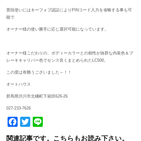
普段使いにはキーフォブ認証によりPINコード入力を省略する事も可
能で
オーナー様の使い勝手に応じ選択可能になっています。
オーナー様こだわりの、ボディーカラーとの相性が抜群な内装色＆ブ
レーキキャリパー色でセンス良くまとめられたLC500。
この度は有難うございました～！！
オートハウス
群馬県渋川市北橘町下箱田626-26
027-233-7626
F
T
Li
a
wi
n
関連記事です。こちらもお読み下さい。