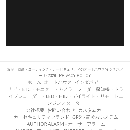
板金・塗装・コーティング・カーセキュリティのオートハウス/イシダボデ
© 2026.
PRIVACY POLICY
ー
ホーム
オートハウス
イシダボデー
ナビ・ETC・モニター・カメラ・レーダー探知機・ドラ
イブレコーダー・LED・HID・デイライト・リモートエ
ンジンスターター
会社概要
お問い合わせ
カスタムカー
カーセキュリティブランド
GPS位置検索システム
AUTHOR ALARM – オーサーアラーム