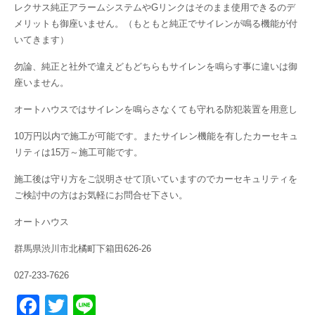
レクサス純正アラームシステムやGリンクはそのまま使用できるのデ
メリットも御座いません。（もともと純正でサイレンが鳴る機能が付
いてきます）
勿論、純正と社外で違えどもどちらもサイレンを鳴らす事に違いは御
座いません。
オートハウスではサイレンを鳴らさなくても守れる防犯装置を用意し
10万円以内で施工が可能です。またサイレン機能を有したカーセキュ
リティは15万～施工可能です。
施工後は守り方をご説明させて頂いていますのでカーセキュリティを
ご検討中の方はお気軽にお問合せ下さい。
オートハウス
群馬県渋川市北橘町下箱田626-26
027-233-7626
F
T
Li