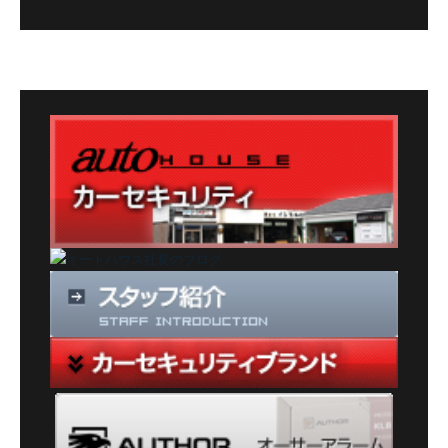
グ
カ
テ
ゴ
リ
ー