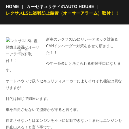
HOME
カーセキュリティのAUTO HOUSE
レクサスLSに盗難防止装置（オーサーアラーム）取付！！
新車のレクサスLSにリレーアタック対策＆
CANインベーダー対策をさせて頂きまし
た！！
今年一番多いと考えられる盗難手口になりま
す。
オートハウスで扱うセキュリティメーカーによりそれぞれ機能は異な
りますが
目的は同じで御座います。
車を自走させないで盗難から守ると言う事。
自走させないとはエンジンを不正に始動できない！またはエンジンを
停止出来る！と言う事です。