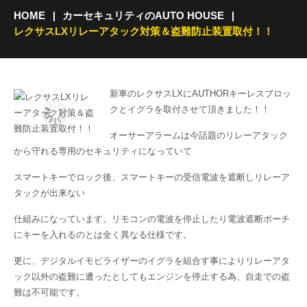
HOME
カーセキュリティのAUTO HOUSE
レクサスLXリレーアタック対策＆盗難防止装置取付！！
新車のレクサスLXにAUTHORキーレスブロッ
クとイグラを取付させて頂きました！！
オーサーアラームは今話題のリレーアタック
から守れる専用のセキュリティになっていて
スマートキーでロック後、スマートキーの受信電波を遮断しリレーア
タックが出来ない
仕組みになっています。リモコンの電波を停止したり電波遮断ポーチ
にキーを入れるのとは全く異なる仕様です。
更に、デジタルイモビライザーのイグラを組合す事によりリレーアタ
ック以外の盗難に遭ったとしてもエンジンを停止する為、自走での盗
難は不可能です。