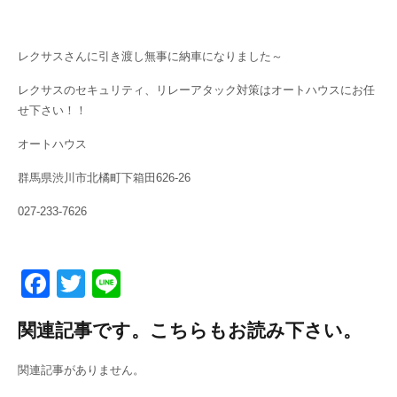
レクサスさんに引き渡し無事に納車になりました～
レクサスのセキュリティ、リレーアタック対策はオートハウスにお任
せ下さい！！
オートハウス
群馬県渋川市北橘町下箱田626-26
027-233-7626
F
T
Li
a
wi
n
関連記事です。こちらもお読み下さい。
c
tt
e
e
er
関連記事がありません。
b