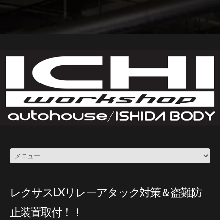
レクサスLXリレーアタック対策＆盗難防
止装置取付！！