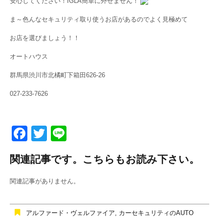
安心してください！IGLA簡単に外せません！
ま～色んなセキュリティ取り使うお店があるのでよく見極めて
お店を選びましょう！！
オートハウス
群馬県渋川市北橘町下箱田626-26
027-233-7626
F
T
Li
a
wi
n
関連記事です。こちらもお読み下さい。
c
tt
e
e
er
関連記事がありません。
b
o
アルファード・ヴェルファイア
,
カーセキュリティのAUTO