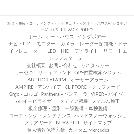
板金・塗装・コーティング・カーセキュリティのオートハウス/イシダボデ
© 2026.
PRIVACY POLICY
ー
ホーム
オートハウス
イシダボデー
ナビ・ETC・モニター・カメラ・レーダー探知機・ドラ
イブレコーダー・LED・HID・デイライト・リモートエ
ンジンスターター
会社概要
お問い合わせ
カスタムカー
カーセキュリティブランド
GPS位置検索システム
AUTHOR ALARM – オーサーアラーム
AMPIRE – アンパイア
CLIFFORD – クリフォード
Grgo – ゴルゴ
Panthera – パンテーラ
VIPER – バイパー
AHイモビライザー
メディア掲載
フィルム施工
板金修理・塗装
一般整備・車検整備
コーティング・メンテナンス
ハンドスノーウォッシュ
クリアガード
BUY＆SELL
サイトマップ
個人情報保護方針
カスタム Mercedes