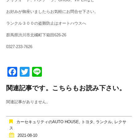
お好みが御座いましたらお気軽にお問合せ下さい。
ランクル３００の盗難防止はオートハウスへ
群馬県渋川市北橘町下箱田626-26
0327-233-7626
F
T
Li
a
wi
n
関連記事です。こちらもお読み下さい。
c
tt
e
e
er
関連記事がありません。
b
o
カーセキュリティのAUTO HOUSE
,
トヨタ
,
ランクル
,
レクサ
o
ス
2021-08-10